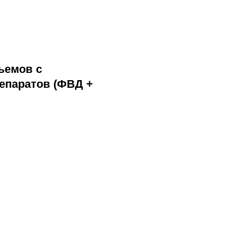
ъемов с
епаратов (ФВД +